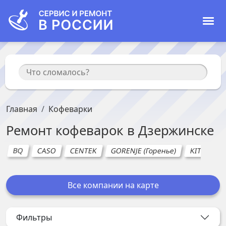
Главная
Кофеварки
Ремонт
кофеварок
в
Дзержинске
BQ
CASO
CENTEK
GORENJE (Горенье)
KITFORT
Все компании на карте
Фильтры