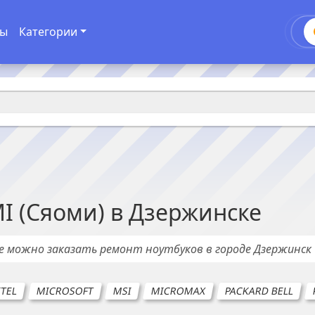
ды
Категории
I (Сяоми)
в
Дзержинске
де можно заказать ремонт
ноутбуков
в городе
Дзержинск
ITEL
MICROSOFT
MSI
MICROMAX
PACKARD BELL