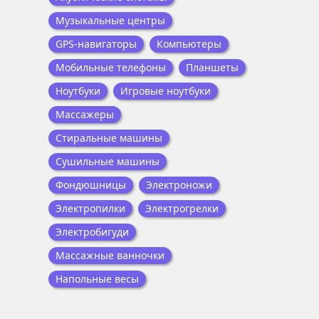
Музыкальные центры
GPS-навигаторы
Компьютеры
Мобильные телефоны
Планшеты
Ноутбуки
Игровые ноутбуки
Массажеры
Стиральные машины
Сушильные машины
Фондюшницы
Электроножи
Электропилки
Электрогрелки
Электробигуди
Массажные ванночки
Напольные весы