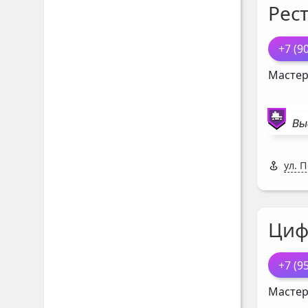
Рес
+7 (9
Мастер
Вы
ул. 
Циф
+7 (9
Мастер