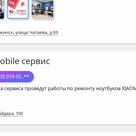
жинск, улица Чапаева, д 69
obile сервис
20) 019-55
..**
а сервиса проведут работы по ремонту ноутбуков
XIAO
айдара, 59Е