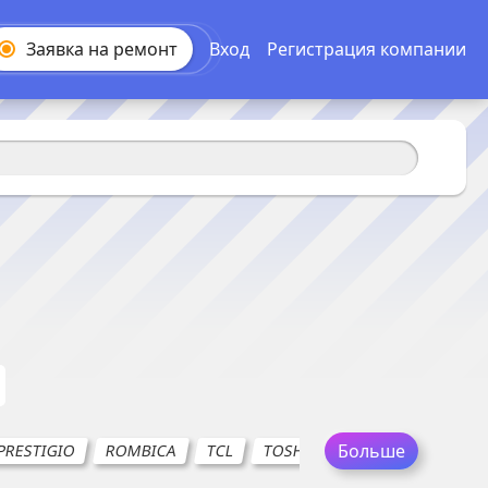
Заявка на
ремонт
Вход
Регистрация компании
Больше
PRESTIGIO
ROMBICA
TCL
TOSHIBA
TECNO
REAL