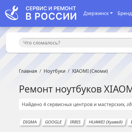
Дзержинск
Брен
Главная
Ноутбуки
XIAOMI (Сяоми)
Ремонт
ноутбуков
XIAOM
Найдено
4
сервисных центров и мастерских
, г
DIGMA
GOOGLE
IRBIS
HUAWEI (Хуавей)