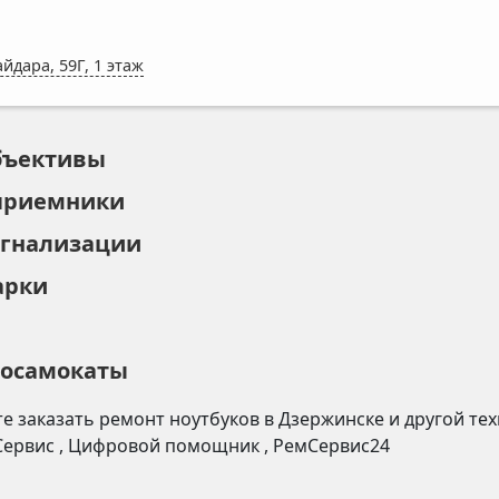
айдара, 59Г, 1 этаж
бъективы
приемники
игнализации
арки
росамокаты
е заказать ремонт
ноутбуков
в
Дзержинске
и другой те
Сервис
,
Цифровой помощник
,
РемСервис24