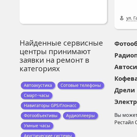
ул. Г
Найденные сервисные
Фотоо
центры принимают
Радио
заявки на ремонт в
Автос
категориях
Кофев
Автоакустика
Сотовые телефоны
Дрели
Смарт-часы
Элект
Навигаторы GPS/Глонасс
Вы может
Фотообъективы
Аудиоплееры
Рестайл 
Умные часы
Акустические системы