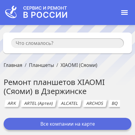
Главная
Планшеты
XIAOMI (Сяоми)
Ремонт
планшетов
XIAOMI
(Сяоми)
в
Дзержинске
ARK
ARTEL (Артел)
ALCATEL
ARCHOS
BQ
EPL
Все компании на карте