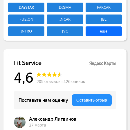
DAYSTAR
DIGMA
FARCAR
FUSION
INCAR
JBL
INTRO
JVC
еще