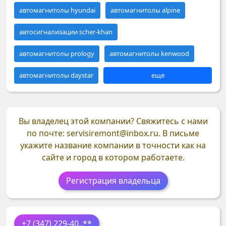
автомагнитолы hyundai
автомагнитолы alpine
автосигнализации scher-khan
автомагнитолы prology
автомагнитолы kenwood
автомагнитолы daystar
еще
Вы владелец этой компании?
Свяжитесь с нами
по почте: servisiremont@inbox.ru. В письме
укажите название компании в точности как на
сайте и город в котором работаете.
Регистрация владельца
+7 (347) 229-40
..**