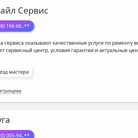
тайл Сервис
08) 166-66
..**
а сервиса оказывают качественные услуги по ремонту в
ет сервисный центр, условия гарантии и актуальные ц
езд мастера
Петрищева
уга
20) 005-94
..**