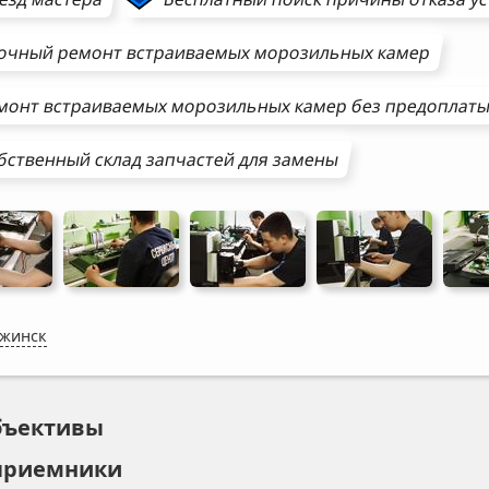
очный ремонт
встраиваемых морозильных камер
монт
встраиваемых морозильных камер
без предоплат
бственный склад запчастей для замены
жинск
бъективы
приемники