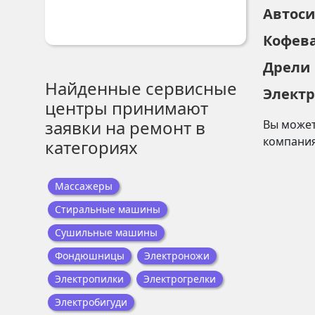
Автос
Кофев
Дрели
Найденные сервисные
Элект
центры принимают
заявки на ремонт в
Вы может
компани
категориях
Массажеры
Стиральные машины
Сушильные машины
Фондюшницы
Электроножи
Электропилки
Электрогрелки
Электробигуди