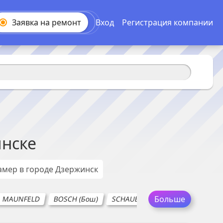
Заявка на
ремонт
Вход
Регистрация компании
нске
амер
в городе
Дзержинск
Больше
MAUNFELD
BOSCH (Бош)
SCHAUB LORENZ
SMEG
H