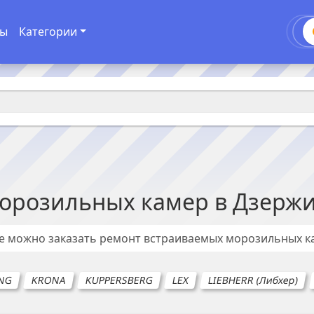
ды
Категории
орозильных камер
в
Дзержи
де можно заказать ремонт
встраиваемых морозильных к
NG
KRONA
KUPPERSBERG
LEX
LIEBHERR (Либхер)