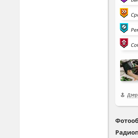
Ср
Ре
Со
Дзер
Фотоо
Радио