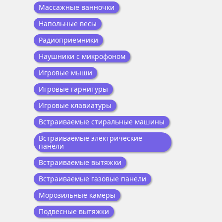
Массажные ванночки
Напольные весы
Радиоприемники
Наушники с микрофоном
Игровые мыши
Игровые гарнитуры
Игровые клавиатуры
Встраиваемые стиральные машины
Встраиваемые электрические
панели
Встраиваемые вытяжки
Встраиваемые газовые панели
Морозильные камеры
Подвесные вытяжки