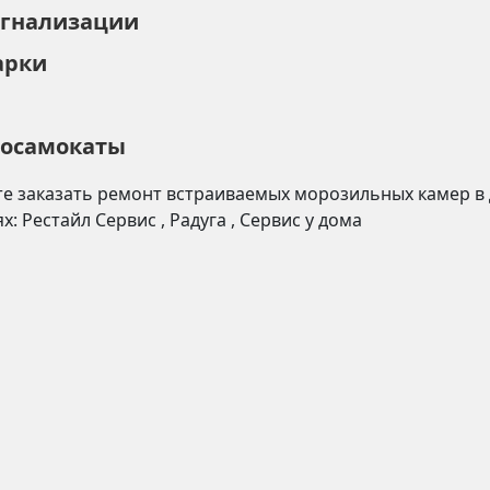
игнализации
арки
росамокаты
е заказать ремонт
встраиваемых морозильных камер
в
ях:
Рестайл Сервис
,
Радуга
,
Сервис у дома